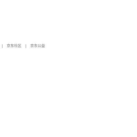
|
京东社区
|
京东公益