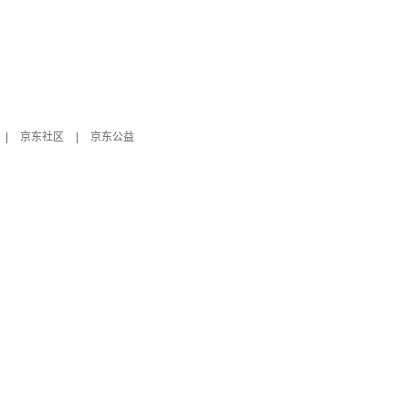
|
京东社区
|
京东公益