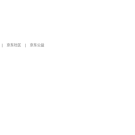
|
京东社区
|
京东公益