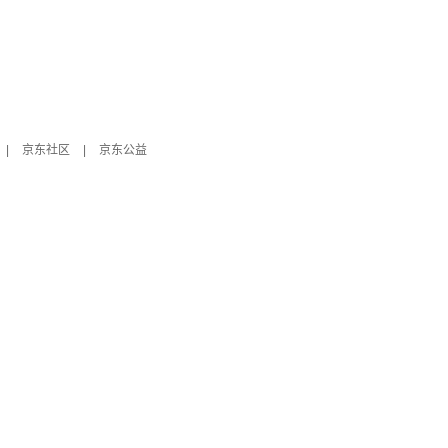
|
京东社区
|
京东公益