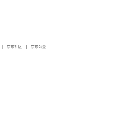
|
京东社区
|
京东公益