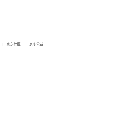
|
京东社区
|
京东公益