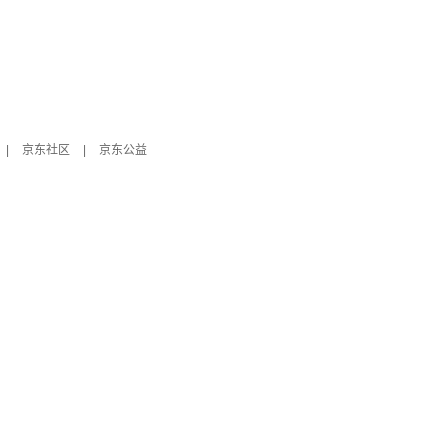
|
京东社区
|
京东公益