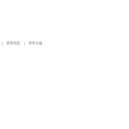
|
京东社区
|
京东公益