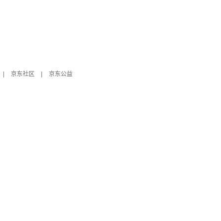
|
京东社区
|
京东公益