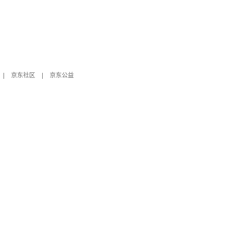
|
京东社区
|
京东公益