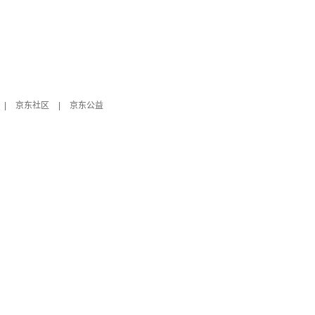
|
京东社区
|
京东公益