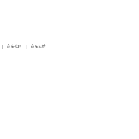
|
京东社区
|
京东公益