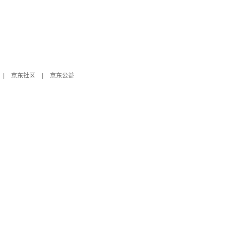
|
京东社区
|
京东公益