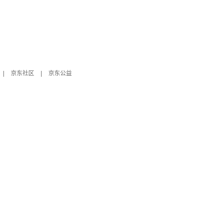
|
京东社区
|
京东公益