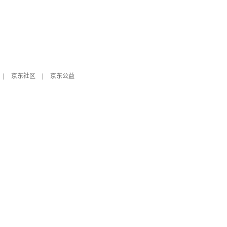
|
京东社区
|
京东公益