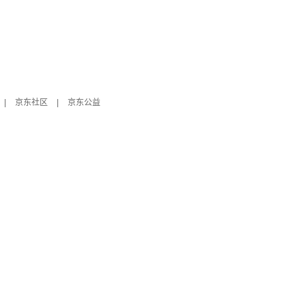
|
京东社区
|
京东公益