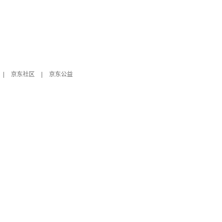
|
京东社区
|
京东公益