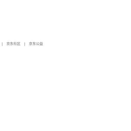
|
京东社区
|
京东公益