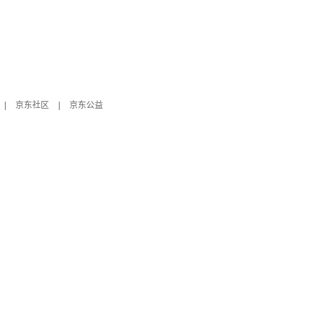
|
京东社区
|
京东公益