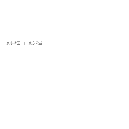
|
京东社区
|
京东公益