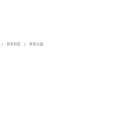
|
京东社区
|
京东公益