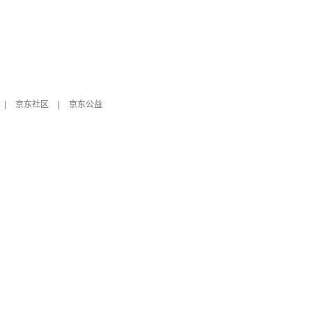
|
京东社区
|
京东公益