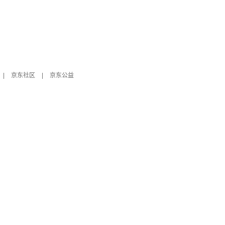
|
京东社区
|
京东公益