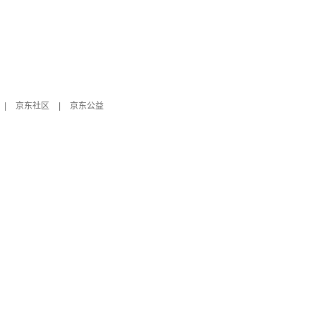
|
京东社区
|
京东公益