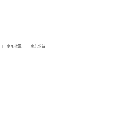
|
京东社区
|
京东公益