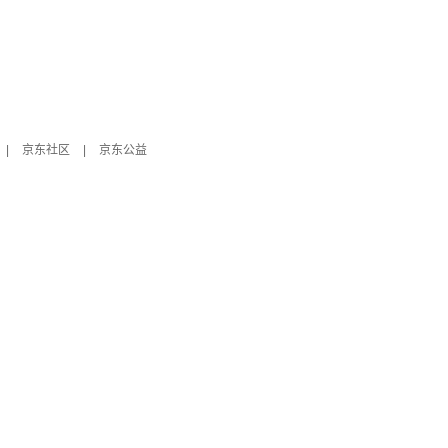
|
京东社区
|
京东公益