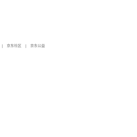
|
京东社区
|
京东公益