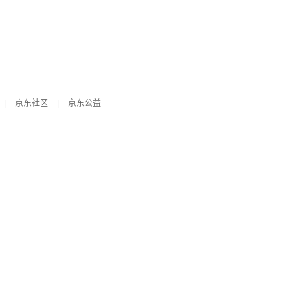
|
京东社区
|
京东公益