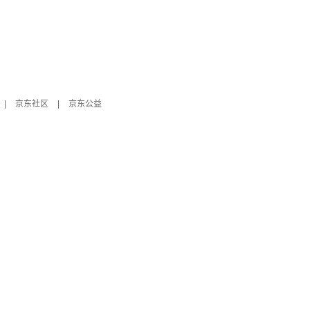
|
京东社区
|
京东公益