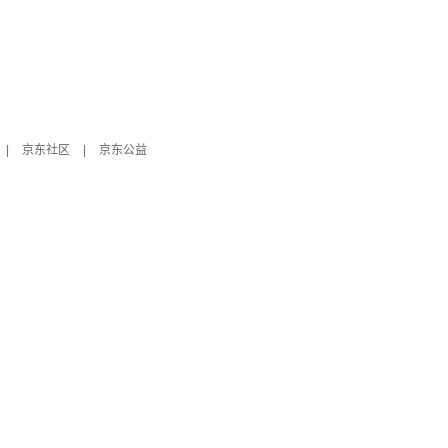
|
京东社区
|
京东公益