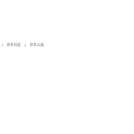
|
京东社区
|
京东公益