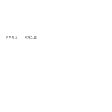
|
京东社区
|
京东公益