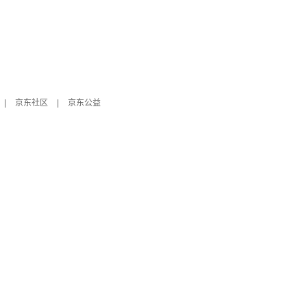
|
京东社区
|
京东公益