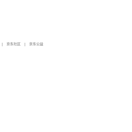
|
京东社区
|
京东公益