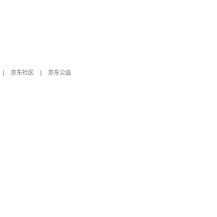
|
京东社区
|
京东公益