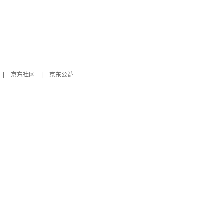
|
京东社区
|
京东公益