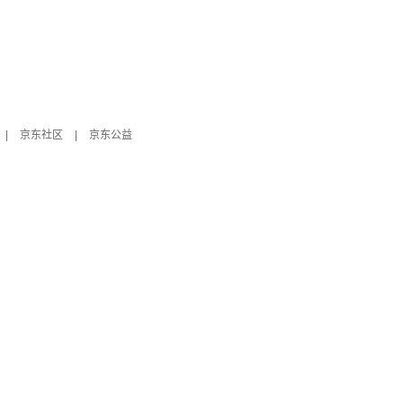
|
京东社区
|
京东公益