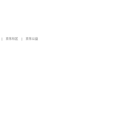
|
京东社区
|
京东公益