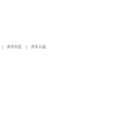
|
京东社区
|
京东公益