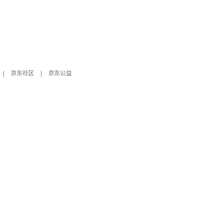
|
京东社区
|
京东公益