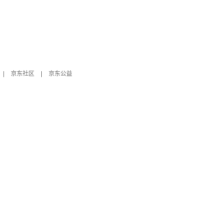
|
京东社区
|
京东公益