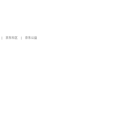
|
京东社区
|
京东公益