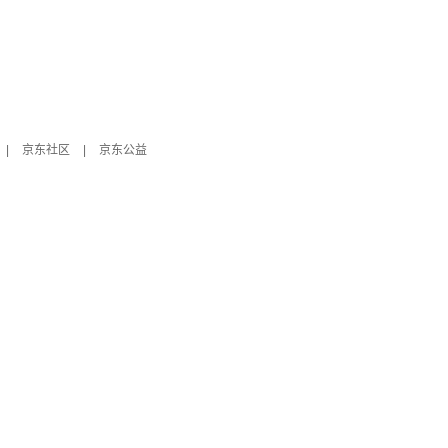
|
京东社区
|
京东公益