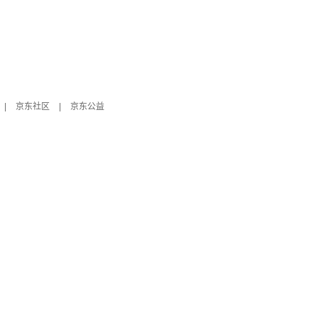
|
京东社区
|
京东公益