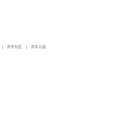
|
京东社区
|
京东公益