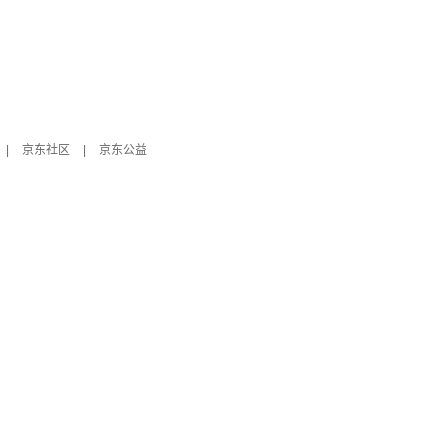
|
京东社区
|
京东公益