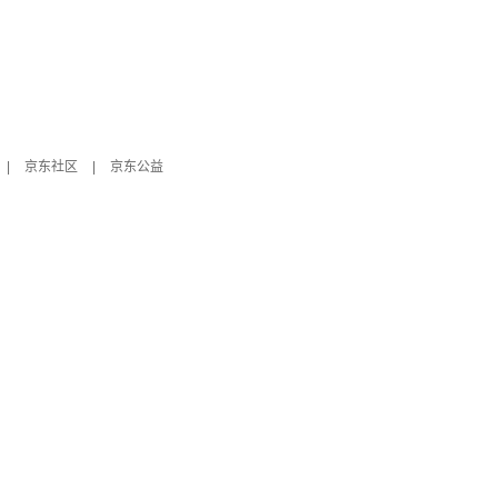
|
京东社区
|
京东公益