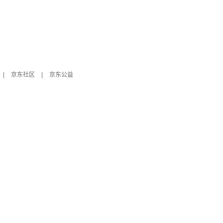
|
京东社区
|
京东公益