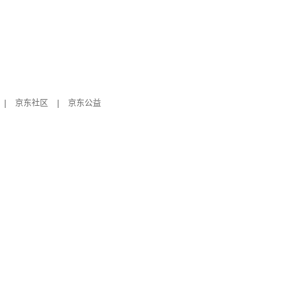
|
京东社区
|
京东公益