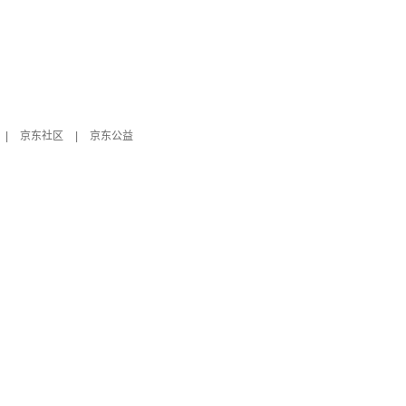
|
京东社区
|
京东公益